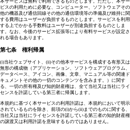
本サービスは無料で利用できるものとします。ただし、本サー
ビスの利用ために必要な、コンピューター、ソフトウェアその
他の機器及び通信回線その他の通信環境等の準備及び維持に関
する費用はユーザーが負担するものとします。サービスを利用
する上でかかる手数料はユーザーが別途負担するものとしま
す。なお、今後のサービス拡張等により有料サービスが設定さ
れる場合もあります。
第七条 権利帰属
(i)当社ウェブサイト、(ii)その他本サービスを構成する有形又は
無形の構成物（アプリケーション、ソフトウェアプログラム、
データベース、アイコン、画像、文章、マニュアル等の関連ド
キュメントその他の一切のコンテンツを含みます。）に関す
る、一切の所有権及び知的財産権は、全て当社又は当社にライ
センスを許諾している第三者に帰属します。
本規約に基づく本サービスの利用許諾は、本規約において明示
されているものを除き、前項の(i)から(ii)までのものに関する、
当社又は当社にライセンスを許諾している第三者の知的財産権
の譲渡又は利用許諾を意味するものではありません。