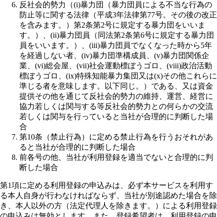
反社会的勢力（(i)暴力団（暴力団員による不当な行為の
防止等に関する法律（平成3年法律第77号。その後の改正
を含みます。）第2条第2号に規定する暴力団をいいま
す。）、(ii)暴力団員（同法第2条第6号に規定する暴力団
員をいいます。）、(iii)暴力団員でなくなった時から5年
を経過しない者、(iv)暴力団準構成員、(v)暴力団関係企
業、(vi)総会屋、(vii)社会運動標ぼうゴロ、(viii)政治活動
標ぼうゴロ、(ix)特殊知能暴力集団又は(x)その他これらに
準じる者を意味します。以下同じ。）である、又は資金
提供その他を通じて反社会的勢力の維持、運営、経営に
協力若しくは関与する等反社会的勢力との何らかの交流
若しくは関与を行っていると当社が合理的に判断した場
合
第10条（禁止行為）に定める禁止行為を行うおそれがあ
ると当社が合理的に判断した場合
前各号の他、当社が利用登録を適当でないと合理的に判
断した場合
第1項に定める利用登録の申込みは、必ず本サービスを利用す
る本人自身が行わなければならず、当社が別途認めた場合を除
き、本人以外の方（法定代理人を除きます。）による利用登録
の申込みは無効とします。また、登録希望者は、利用登録の申