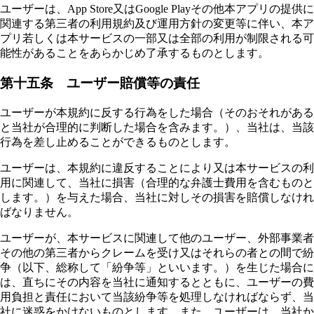
ユーザーは、App Store又はGoogle Playその他本アプリの提供に
関連する第三者の利用規約及び運用方針の変更等に伴い、本ア
プリ若しくは本サービスの一部又は全部の利用が制限される可
能性があることをあらかじめ了承するものとします。
第十五条 ユーザー賠償等の責任
ユーザーが本規約に反する行為をした場合（そのおそれがある
と当社が合理的に判断した場合を含みます。）、当社は、当該
行為を差し止めることができるものとします。
ユーザーは、本規約に違反することにより又は本サービスの利
用に関連して、当社に損害（合理的な弁護士費用を含むものと
します。）を与えた場合、当社に対しその損害を賠償しなけれ
ばなりません。
ユーザーが、本サービスに関連して他のユーザー、外部事業者
その他の第三者からクレームを受け又はそれらの者との間で紛
争（以下、総称して「紛争等」といいます。）を生じた場合に
は、直ちにその内容を当社に通知するとともに、ユーザーの費
用負担と責任において当該紛争等を処理しなければならず、当
社に迷惑をかけないものとします。また、ユーザーは、当社か