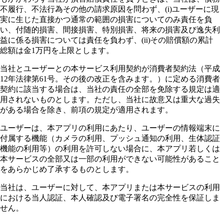
不履行、不法行為その他の請求原因を問わず、(i)ユーザーに現
実に生じた直接かつ通常の範囲の損害についてのみ責任を負
い、付随的損害、間接損害、特別損害、将来の損害及び逸失利
益に係る損害については責任を負わず、(ii)その賠償額の累計
総額は金1万円を上限とします。
当社とユーザーとの本サービス利用契約が消費者契約法（平成
12年法律第61号。その後の改正を含みます。）に定める消費者
契約に該当する場合は、当社の責任の全部を免除する規定は適
用されないものとします。ただし、当社に故意又は重大な過失
がある場合を除き、前項の規定が適用されます。
ユーザーは、本アプリの利用にあたり、ユーザーの情報端末に
付属する機能（カメラの利用、プッシュ通知の利用、生体認証
機能の利用等）の利用を許可しない場合に、本アプリ若しくは
本サービスの全部又は一部の利用ができない可能性があること
をあらかじめ了承するものとします。
当社は、ユーザーに対して、本アプリまたは本サービスの利用
における当人認証、本人確認及び電子署名の完全性を保証しま
せん。