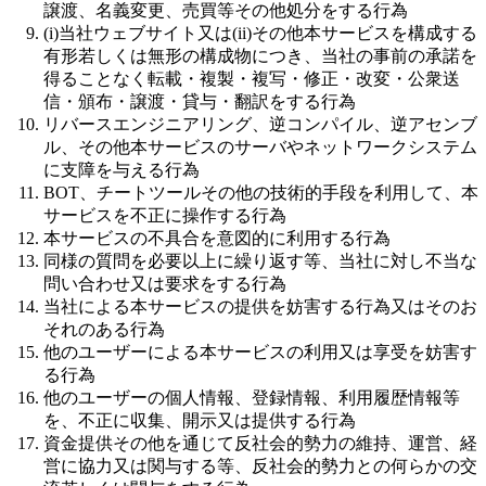
譲渡、名義変更、売買等その他処分をする行為
(i)当社ウェブサイト又は(ii)その他本サービスを構成する
有形若しくは無形の構成物につき、当社の事前の承諾を
得ることなく転載・複製・複写・修正・改変・公衆送
信・頒布・譲渡・貸与・翻訳をする行為
リバースエンジニアリング、逆コンパイル、逆アセンブ
ル、その他本サービスのサーバやネットワークシステム
に支障を与える行為
BOT、チートツールその他の技術的手段を利用して、本
サービスを不正に操作する行為
本サービスの不具合を意図的に利用する行為
同様の質問を必要以上に繰り返す等、当社に対し不当な
問い合わせ又は要求をする行為
当社による本サービスの提供を妨害する行為又はそのお
それのある行為
他のユーザーによる本サービスの利用又は享受を妨害す
る行為
他のユーザーの個人情報、登録情報、利用履歴情報等
を、不正に収集、開示又は提供する行為
資金提供その他を通じて反社会的勢力の維持、運営、経
営に協力又は関与する等、反社会的勢力との何らかの交