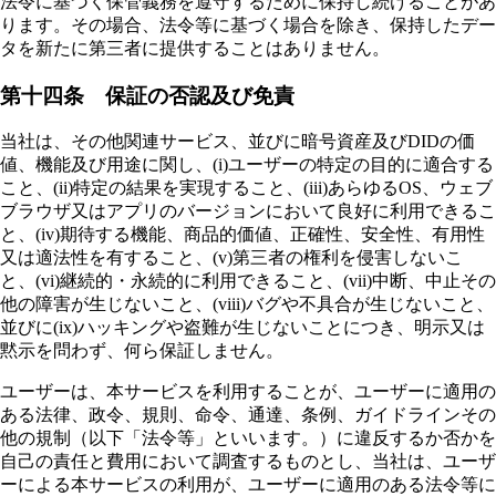
法令に基づく保管義務を遵守するために保持し続けることがあ
ります。その場合、法令等に基づく場合を除き、保持したデー
タを新たに第三者に提供することはありません。
第十四条 保証の否認及び免責
当社は、その他関連サービス、並びに暗号資産及びDIDの価
値、機能及び用途に関し、(i)ユーザーの特定の目的に適合する
こと、(ii)特定の結果を実現すること、(iii)あらゆるOS、ウェブ
ブラウザ又はアプリのバージョンにおいて良好に利用できるこ
と、(iv)期待する機能、商品的価値、正確性、安全性、有用性
又は適法性を有すること、(v)第三者の権利を侵害しないこ
と、(vi)継続的・永続的に利用できること、(vii)中断、中止その
他の障害が生じないこと、(viii)バグや不具合が生じないこと、
並びに(ix)ハッキングや盗難が生じないことにつき、明示又は
黙示を問わず、何ら保証しません。
ユーザーは、本サービスを利用することが、ユーザーに適用の
ある法律、政令、規則、命令、通達、条例、ガイドラインその
他の規制（以下「法令等」といいます。）に違反するか否かを
自己の責任と費用において調査するものとし、当社は、ユーザ
ーによる本サービスの利用が、ユーザーに適用のある法令等に