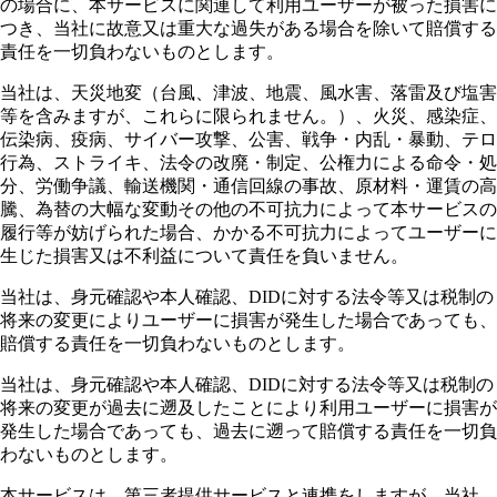
の場合に、本サービスに関連して利用ユーザーが被った損害に
つき、当社に故意又は重大な過失がある場合を除いて賠償する
責任を一切負わないものとします。
当社は、天災地変（台風、津波、地震、風水害、落雷及び塩害
等を含みますが、これらに限られません。）、火災、感染症、
伝染病、疫病、サイバー攻撃、公害、戦争・内乱・暴動、テロ
行為、ストライキ、法令の改廃・制定、公権力による命令・処
分、労働争議、輸送機関・通信回線の事故、原材料・運賃の高
騰、為替の大幅な変動その他の不可抗力によって本サービスの
履行等が妨げられた場合、かかる不可抗力によってユーザーに
生じた損害又は不利益について責任を負いません。
当社は、身元確認や本人確認、DIDに対する法令等又は税制の
将来の変更によりユーザーに損害が発生した場合であっても、
賠償する責任を一切負わないものとします。
当社は、身元確認や本人確認、DIDに対する法令等又は税制の
将来の変更が過去に遡及したことにより利用ユーザーに損害が
発生した場合であっても、過去に遡って賠償する責任を一切負
わないものとします。
本サービスは、第三者提供サービスと連携をしますが、当社