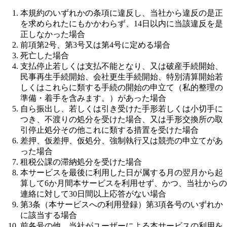
本規約のいずれかの条項に違反し、当社から違反の是正
を求められたにもかかわらず、14日以内に当該違反を是
正しなかった場合
前項第2号、第3号又は第4号に定める場合
死亡した場合
支払停止若しくは支払不能となり、又は破産手続開始、
民事再生手続開始、会社更生手続開始、特別清算開始若
しくはこれらに類する手続の開始の申立て（私的整理の
準備・着手を含みます。）があった場合
自ら振出し、若しくは引き受けた手形若しくは小切手に
つき、不渡りの処分を受けた場合、又は手形交換所の取
引停止処分その他これに類する措置を受けた場合
差押、仮差押、仮処分、強制執行又は競売の申立てがあ
った場合
租税公課の滞納処分を受けた場合
本サービスを最後に利用した日が属する月の翌月から起
算して6か月間本サービスを利用せず、かつ、当社からの
連絡に対して30日間以上応答がない場合
第3条（本サービスへの利用登録）第3項各号のいずれか
に該当する場合
前各号の他、当社がユーザーによる本サービスの利用を