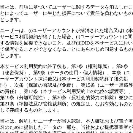
当社は、前項に基づいてユーザーに関するデータを消去したこ
とによってユーザーに生じた損害について責任を負わないもの
とします。
ユーザーは、(i)ユーザーアカウントが抹消された場合又は(ii)本
サービス利用契約が終了した場合、(i)ユーザーアカウントに関
する情報を回復できないこと、及び(ii)DIDを本サービスにおい
て保有することができなくなることにあらかじめ同意するもの
とします。
本サービス利用契約の終了後も、第7条（権利帰属）、第8条
（秘密保持）、第9条（データの使用・個人情報）、本条（ユ
ーザーアカウント抹消後又は本サービス利用契約終了後の処
理）、次条（保証の否認及び免責）、第15条（ユーザー賠償等
の責任）、第17条（本サービス利用契約上の地位の譲渡等）、
第19条（分離可能性）、第20条（反社会的勢力の排除）並びに
第21条（準拠法及び管轄裁判所）の規定は、なお有効なものと
して存続するものとします。
当社は、解約したユーザーが当人認証、本人確認および電子署
名のために提供したデータの一部を、当社および提携事業者が