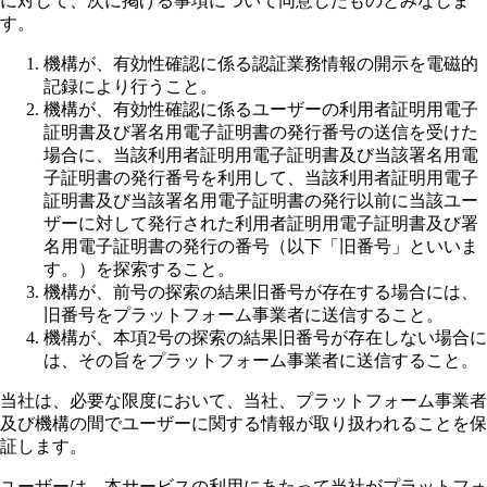
に対して、次に掲げる事項について同意したものとみなしま
す。
機構が、有効性確認に係る認証業務情報の開示を電磁的
記録により行うこと。
機構が、有効性確認に係るユーザーの利用者証明用電子
証明書及び署名用電子証明書の発行番号の送信を受けた
場合に、当該利用者証明用電子証明書及び当該署名用電
子証明書の発行番号を利用して、当該利用者証明用電子
証明書及び当該署名用電子証明書の発行以前に当該ユー
ザーに対して発行された利用者証明用電子証明書及び署
名用電子証明書の発行の番号（以下「旧番号」といいま
す。）を探索すること。
機構が、前号の探索の結果旧番号が存在する場合には、
旧番号をプラットフォーム事業者に送信すること。
機構が、本項2号の探索の結果旧番号が存在しない場合に
は、その旨をプラットフォーム事業者に送信すること。
当社は、必要な限度において、当社、プラットフォーム事業者
及び機構の間でユーザーに関する情報が取り扱われることを保
証します。
ユーザーは、本サービスの利用にあたって当社がプラットフォ